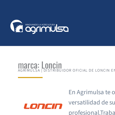
Ir
al
contenido
marca: Loncin
AGRIMULSA | DISTRIBUIDOR OFICIAL DE LONCIN E
En Agrimulsa te o
versatilidad de s
profesional.Traba