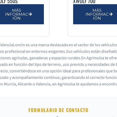
OLF 550S
XWOLF 700
MÁS
MÁS
INFORMAC
INFORMAC
IÓN
IÓN
ValenciaLoncin es una marca destacada en el sector de los vehículos
uso profesional en entornos exigentes.Sus vehículos están diseñad
otaciones agrícolas, ganaderas y espacios rurales.En Agrimulsa te 
do en función del tipo de terreno, uso previsto y necesidades de 
precio, convirtiéndose en una opción ideal para profesionales que b
izado y acompañamiento continuo, garantizando el correcto funcio
n Murcia, Alicante o Valencia, en Agrimulsa te ayudamos a encontra
FORMULARIO DE CONTACTO