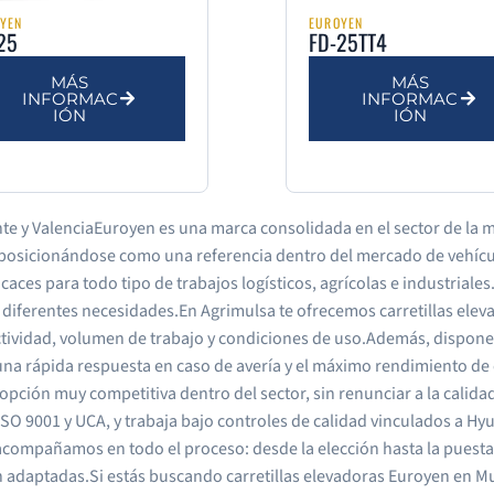
YEN
EUROYEN
25
FD-25TT4
MÁS
MÁS
INFORMAC
INFORMAC
IÓN
IÓN
ante y ValenciaEuroyen es una marca consolidada en el sector de la
, posicionándose como una referencia dentro del mercado de vehícul
ficaces para todo tipo de trabajos logísticos, agrícolas e industrial
diferentes necesidades.En Agrimulsa te ofrecemos carretillas ele
tividad, volumen de trabajo y condiciones de uso.Además, disponem
a una rápida respuesta en caso de avería y el máximo rendimiento 
opción muy competitiva dentro del sector, sin renunciar a la calid
SO 9001 y UCA, y trabaja bajo controles de calidad vinculados a Hyun
e acompañamos en todo el proceso: desde la elección hasta la pues
n adaptadas.Si estás buscando carretillas elevadoras Euroyen en Mur