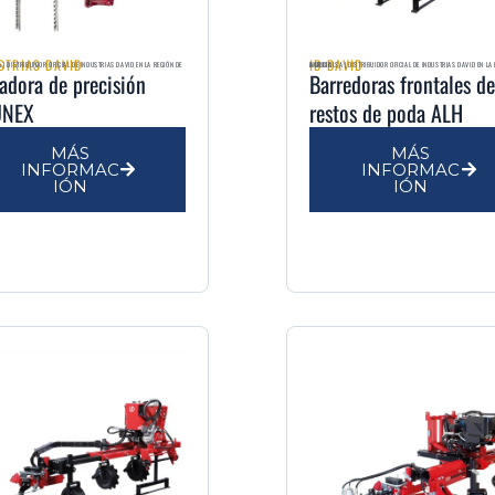
STRIAS DAVID
ID DAVID
AGRIMULSA | DISTRIBUIDOR OFICIAL DE INDUSTRIAS DAVID EN LA REGIÓN DE MURCIA
adora de precisión
Barredoras frontales de
UNEX
restos de poda ALH
MÁS
MÁS
INFORMAC
INFORMAC
IÓN
IÓN