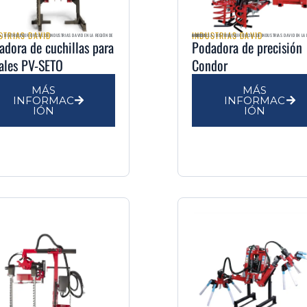
STRIAS DAVID
INDUSTRIAS DAVID
AGRIMULSA | DISTRIBUIDOR OFICIAL DE INDUSTRIAS DAVID EN LA REGIÓN DE MURCIA
adora de cuchillas para
Podadora de precisión
tales PV-SETO
Condor
MÁS
MÁS
INFORMAC
INFORMAC
IÓN
IÓN