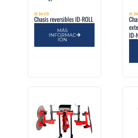
ID DAVID
ID D
Chasis reversibles ID-ROLL
Chas
ext
MÁS
ID-
INFORMAC
IÓN