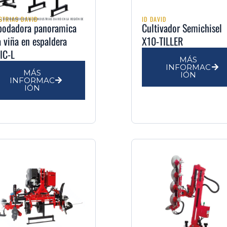
STRIAS DAVID
ID DAVID
podadora panoramica
Cultivador Semichisel
a viña en espaldera
X10-TILLER
IC-L
MÁS
INFORMAC
MÁS
IÓN
INFORMAC
IÓN