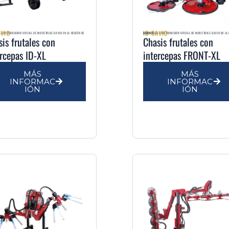
AVID
ID DAVID
AGRIMULSA | DISTRIBUIDOR OFICIAL DE INDUSTRIAS DAVID EN LA REGIÓN DE MURCIA
sis frutales con
Chasis frutales con
ercepas ID-XL
intercepas FRONT-XL
MÁS
MÁS
INFORMAC
INFORMAC
IÓN
IÓN