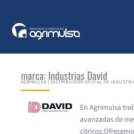
Ir
al
contenido
marca: Industrias David
AGRIMULSA | DISTRIBUIDOR OFICIAL DE INDUSTRI
En Agrimulsa tra
avanzadas de meca
cítricos.Ofrecemo