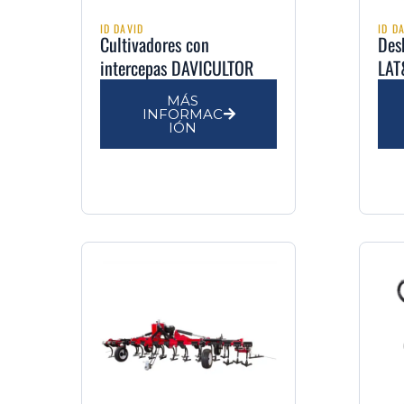
ID DAVID
ID D
Cultivadores con
Des
intercepas DAVICULTOR
LA
MÁS
INFORMAC
IÓN