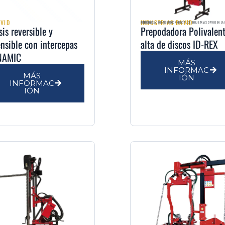
AVID
INDUSTRIAS DAVID
AGRIMULSA | DISTRIBUIDOR OFICIAL DE INDUSTRIAS DAVID EN LA REGIÓN DE MURCIA
is reversible y
Prepodadora Polivalen
ensible con intercepas
alta de discos ID-REX
NAMIC
MÁS
INFORMAC
MÁS
IÓN
INFORMAC
IÓN