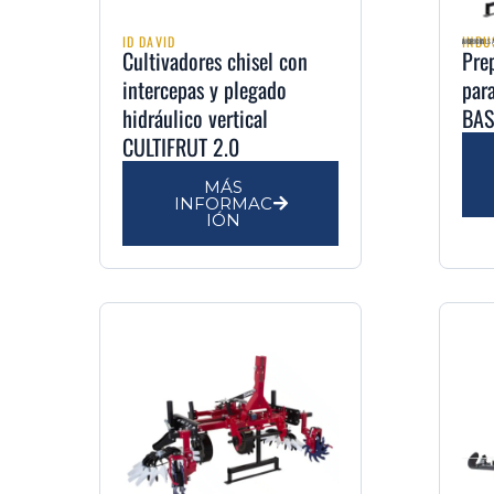
ID DAVID
INDU
AGRIMULSA | DISTRIBUIDOR OFICIAL DE INDUSTRIAS DAVID EN LA REGIÓN DE MURCIA
Cultivadores chisel con
Pre
intercepas y plegado
par
hidráulico vertical
BAS
CULTIFRUT 2.0
MÁS
INFORMAC
IÓN