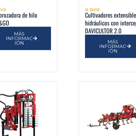
AVID
ID DAVID
brozadora de hilo
Cultivadores extensible
T&GO
hidráulicos con interc
DAVICULTOR 2.0
MÁS
INFORMAC
MÁS
IÓN
INFORMAC
IÓN