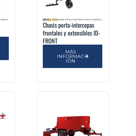
ID DAVID
AGRIMULSA | DISTRIBUIDOR OFICIAL DE INDUSTRIAS DAVID EN LA REGIÓN DE MURCIA
Chasis porta-intercepas
frontales y extensibles ID-
FRONT
MÁS
INFORMAC
IÓN