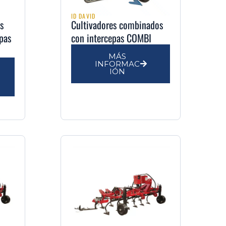
ID DAVID
s
Cultivadores combinados
epas
con intercepas COMBI
MÁS
INFORMAC
IÓN