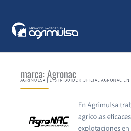
Ir
al
contenido
marca: Agronac
AGRIMULSA | DISTRIBUIDOR OFICIAL AGRONAC EN 
En Agrimulsa tra
agrícolas eficace
explotaciones en M