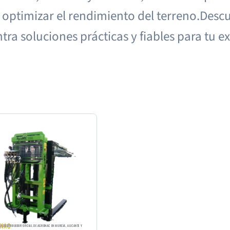
 y optimizar el rendimiento del terreno.De
ra soluciones prácticas y fiables para tu e
ONAC