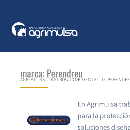
Ir
al
contenido
marca: Perendreu
AGRIMULSA | DISTRIBUIDOR OFICIAL DE PERENDRE
En Agrimulsa tra
para la protecció
soluciones diseña