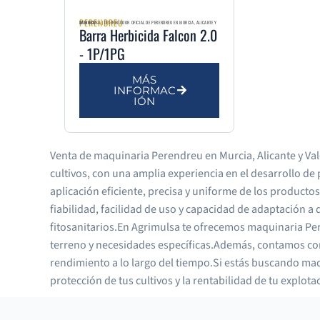
PERENDREU
AGRIMULSA | DISTRIBUIDOR OFICIAL DE PERENDREU EN MURCIA, ALICANTE Y VALENCIA
Barra Herbicida Falcon 2.0
- 1P/1PG
MÁS
INFORMAC
IÓN
Venta de maquinaria Perendreu en Murcia, Alicante y Val
cultivos, con una amplia experiencia en el desarrollo de
aplicación eficiente, precisa y uniforme de los productos
fiabilidad, facilidad de uso y capacidad de adaptación a
fitosanitarios.En Agrimulsa te ofrecemos maquinaria Pe
terreno y necesidades específicas.Además, contamos con
rendimiento a lo largo del tiempo.Si estás buscando maq
protección de tus cultivos y la rentabilidad de tu explota