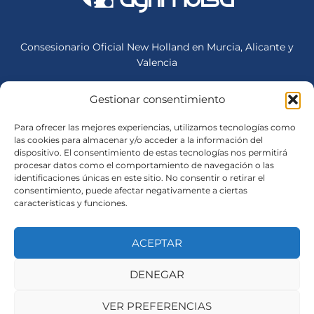
Consesionario Oficial New Holland en Murcia, Alicante y
Valencia
Gestionar consentimiento
Sede Central (Mula)
Lunes a Viernes: 07:00-18:30
Para ofrecer las mejores experiencias, utilizamos tecnologías como
Sábados: 08:30 - 13:00
las cookies para almacenar y/o acceder a la información del
dispositivo. El consentimiento de estas tecnologías nos permitirá
procesar datos como el comportamiento de navegación o las
identificaciones únicas en este sitio. No consentir o retirar el
Avisos legales
consentimiento, puede afectar negativamente a ciertas
características y funciones.
Política de Privacidad
Política de Cookies
ACEPTAR
Aviso legal
DENEGAR
VER PREFERENCIAS
Copyright © 2026