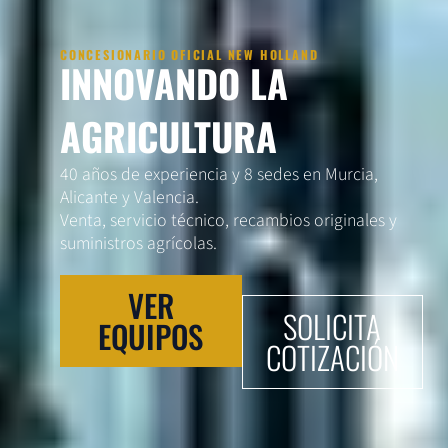
CONCESIONARIO OFICIAL NEW HOLLAND
INNOVANDO LA
AGRICULTURA
40 años de experiencia y 8 sedes en Murcia,
Alicante y Valencia.
Venta, servicio técnico, recambios originales y
suministros agrícolas.
VER
SOLICITA
EQUIPOS
COTIZACIÓN