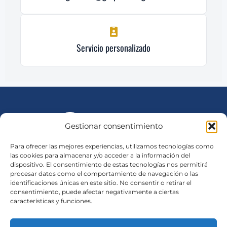
Servicio personalizado
Gestionar consentimiento
Para ofrecer las mejores experiencias, utilizamos tecnologías como
las cookies para almacenar y/o acceder a la información del
Consesionario Oficial New Holland en Murcia, Alicante y
dispositivo. El consentimiento de estas tecnologías nos permitirá
procesar datos como el comportamiento de navegación o las
Valencia
identificaciones únicas en este sitio. No consentir o retirar el
consentimiento, puede afectar negativamente a ciertas
características y funciones.
Sede Central (Mula)
Lunes a Viernes: 07:00-18:30