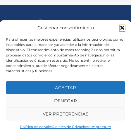
Gestionar consentimiento
Para ofrecer las mejores experiencias, utilizamos tecnologías como
las cookies para almacenar y/o acceder a la información del
Consesionario Oficial New Holland en Murcia, Alicante y
dispositivo. El consentimiento de estas tecnologías nos permitirá
procesar datos como el comportamiento de navegación o las
Valencia
identificaciones únicas en este sitio. No consentir o retirar el
consentimiento, puede afectar negativamente a ciertas
características y funciones.
Sede Central (Mula)
Lunes a Viernes: 07:00-18:30
Sábados: 08:30 - 13:00
ACEPTAR
DENEGAR
Avisos legales
VER PREFERENCIAS
Política de Privacidad
Política de cookies
Política de Privacidad
Impressum
Política de Cookies