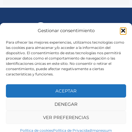
Gestionar consentimiento
Para ofrecer las mejores experiencias, utilizamos tecnologías como
las cookies para almacenar y/o acceder a la información del
Consesionario Oficial New Holland en Murcia, Alicante y
dispositivo. El consentimiento de estas tecnologías nos permitirá
procesar datos como el comportamiento de navegación o las
Valencia
identificaciones únicas en este sitio. No consentir o retirar el
consentimiento, puede afectar negativamente a ciertas
características y funciones.
Sede Central (Mula)
Lunes a Viernes: 07:00-18:30
Sábados: 08:30 - 13:00
ACEPTAR
DENEGAR
Avisos legales
VER PREFERENCIAS
Política de Privacidad
Política de cookies
Política de Privacidad
Impressum
Política de Cookies