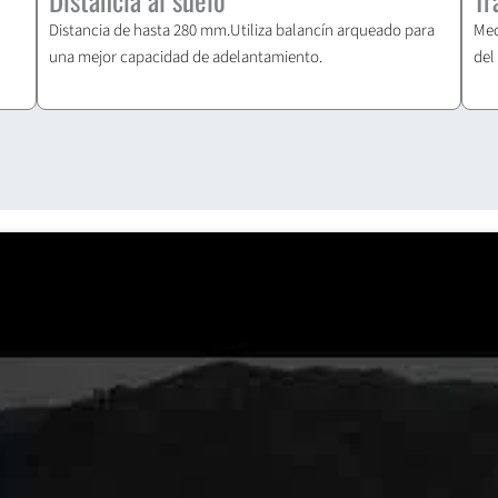
Distancia de hasta 280 mm.Utiliza balancín arqueado para
Med
una mejor capacidad de adelantamiento.
del