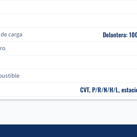
Delantera: 100
de carga
ero
ustible
CVT, P/R/N/H/L, estaci