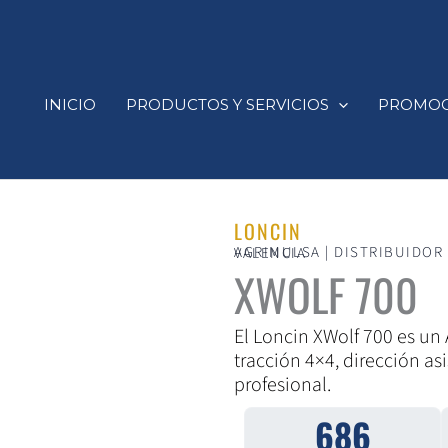
INICIO
PRODUCTOS Y SERVICIOS
PROMOC
LONCIN
AGRIMULSA | DISTRIBUIDOR OFICIAL DE LONCIN EN MURCIA, ALICANTE Y VALENCIA
XWOLF 700
El Loncin XWolf 700 es un
tracción 4×4, dirección a
profesional.
686