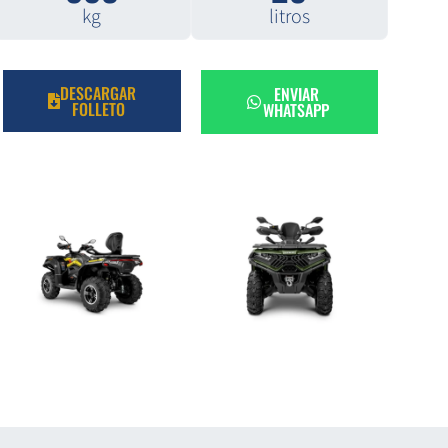
kg
litros
DESCARGAR
ENVIAR
FOLLETO
WHATSAPP