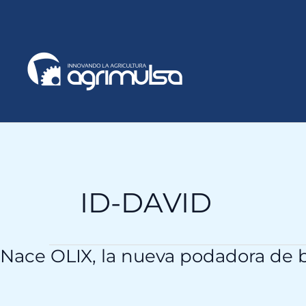
Ir
al
contenido
ID-DAVID
Nace OLIX, la nueva podadora de b
Nace
OLIX,
la
nueva