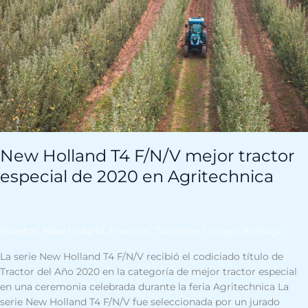
tractor
especial
de
2020
en
Agritechnica
New Holland T4 F/N/V mejor tractor
especial de 2020 en Agritechnica
Eventos
,
New Holland
,
Premios
,
Tractores
/
Grupo Buitrago
La serie New Holland T4 F/N/V recibió el codiciado título de
Tractor del Año 2020 en la categoría de mejor tractor especial
en una ceremonia celebrada durante la feria Agritechnica La
serie New Holland T4 F/N/V fue seleccionada por un jurado