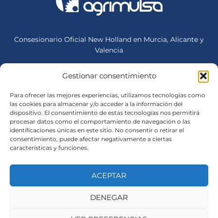
Consesionario Oficial New Holland en Murcia, Alicante y
Valencia
Gestionar consentimiento
Sede Central (Mula)
Lunes a Viernes: 07:00-18:30
Para ofrecer las mejores experiencias, utilizamos tecnologías como
Sábados: 08:30 - 13:00
las cookies para almacenar y/o acceder a la información del
dispositivo. El consentimiento de estas tecnologías nos permitirá
procesar datos como el comportamiento de navegación o las
identificaciones únicas en este sitio. No consentir o retirar el
Avisos legales
consentimiento, puede afectar negativamente a ciertas
características y funciones.
Política de Privacidad
Política de Cookies
ACEPTAR
Aviso legal
DENEGAR