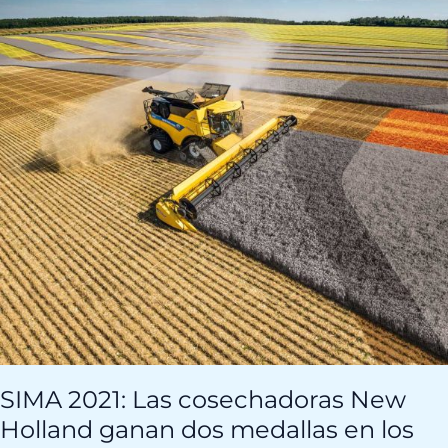
Las
cosechadoras
New
Holland
ganan
dos
medallas
en
los
premios
a
la
innovación
SIMA 2021: Las cosechadoras New
Holland ganan dos medallas en los