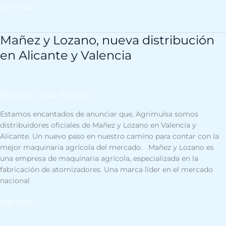
Leer más »
Mañez y Lozano, nueva distribución
Mañez
y
en Alicante y Valencia
Lozano,
nueva
distribución
en
Noticias
/
Grupo Buitrago
Alicante
Estamos encantados de anunciar que, Agrimulsa somos
y
distribuidores oficiales de Mañez y Lozano en Valencia y
Valencia
Alicante. Un nuevo paso en nuestro camino para contar con la
mejor maquinaria agrícola del mercado. Mañez y Lozano es
una empresa de maquinaria agrícola, especializada en la
fabricación de atomizadores. Una marca líder en el mercado
nacional
Leer más »