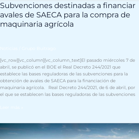
Subvenciones destinadas a financiar
Subvenciones
destinadas
avales de SAECA para la compra de
a
maquinaria agrícola
financiar
avales
de
SAECA
Noticias
/
Grupo Buitrago
para
la
[vc_row][vc_column][vc_column_text]El pasado miércoles 7 de
compra
abril, se publicó en el BOE el Real Decreto 244/2021 que
de
establece las bases reguladoras de las subvenciones para la
maquinaria
obtención de avales de SAECA para la financiación de
agrícola
maquinaria agrícola. Real Decreto 244/2021, de 6 de abril, por
el que se establecen las bases reguladoras de las subvenciones
Leer más »
SIMA
2021: