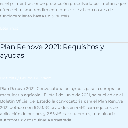
es el primer tractor de producción propulsado por metano que
ofrece el mismo rendimiento que el diésel con costes de
funcionamiento hasta un 30% más
Leer más »
Plan Renove 2021: Requisitos y
Plan
Renove
ayudas
2021:
Requisitos
y
ayudas
Noticias
/
Grupo Buitrago
Plan Renove 2021: Convocatoria de ayudas para la compra de
maquinaria agrícola El día 1 de junio de 2021, se publicó en el
Boletín Oficial del Estado la convocatoria para el Plan Renove
2021 dotado con 6.55M€, divididos en 4M€ para equipos de
aplicación de purines y 2.55M€ para tractores, maquinaria
automotriz y maquinaria arrastrada