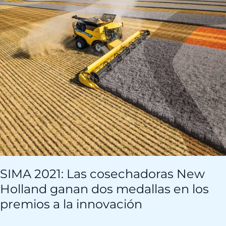
Holland
ganan
dos
medallas
en
los
premios
a
la
innovación
SIMA 2021: Las cosechadoras New
Holland ganan dos medallas en los
premios a la innovación