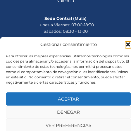
Valencia
Sede Central (Mula)
Lunes a Viernes: 07:00-18:30
Sábados: 08:30 - 13:00
Gestionar consentimiento
Avisos legales
Para ofrecer las mejores experiencias, utilizamos tecnologías como las
cookies para almacenar y/o acceder a la información del dispositivo. El
Política de Privacidad
consentimiento de estas tecnologías nos permitirá procesar datos
como el comportamiento de navegación o las identificaciones únicas
Política de Cookies
en este sitio. No consentir o retirar el consentimiento, puede afectar
Aviso legal
negativamente a ciertas características y funciones.
ACEPTAR
Copyright © 2026
DENEGAR
VER PREFERENCIAS