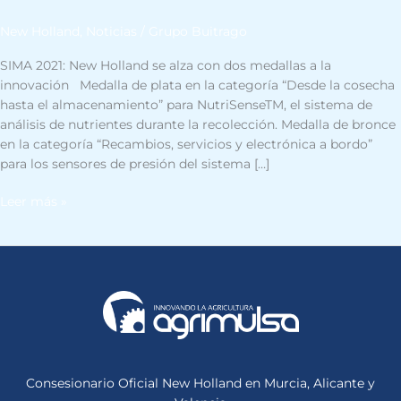
New Holland
,
Noticias
/
Grupo Buitrago
SIMA 2021: New Holland se alza con dos medallas a la
innovación Medalla de plata en la categoría “Desde la cosecha
hasta el almacenamiento” para NutriSenseTM, el sistema de
análisis de nutrientes durante la recolección. Medalla de bronce
en la categoría “Recambios, servicios y electrónica a bordo”
para los sensores de presión del sistema […]
Leer más »
Consesionario Oficial New Holland en Murcia, Alicante y