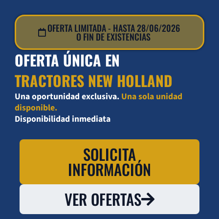
Ir
al
OFERTA LIMITADA - HASTA 28/06/2026
contenido
O FIN DE EXISTENCIAS
OFERTA ÚNICA EN
TRACTORES NEW HOLLAND
Una oportunidad exclusiva.
Una sola unidad
disponible.
Disponibilidad inmediata
SOLICITA
INFORMACIÓN
VER OFERTAS